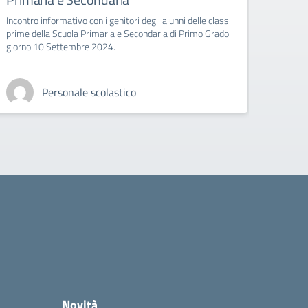
Si com
scolas
Incontro informativo con i genitori degli alunni delle classi
prime della Scuola Primaria e Secondaria di Primo Grado il
giorno 10 Settembre 2024.
Personale scolastico
Novità