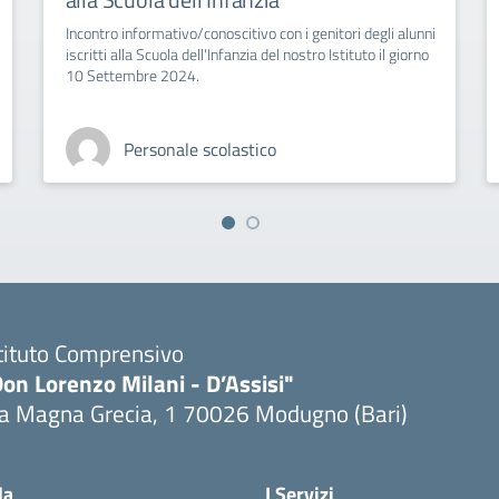
Incontro informativo/conoscitivo con i genitori degli alunni
iscritti alla Scuola dell'Infanzia del nostro Istituto il giorno
10 Settembre 2024.
Personale scolastico
tituto Comprensivo
on Lorenzo Milani - D’Assisi"
ia Magna Grecia, 1 70026 Modugno (Bari)
Visita la pagina iniziale della scuola
la
I Servizi