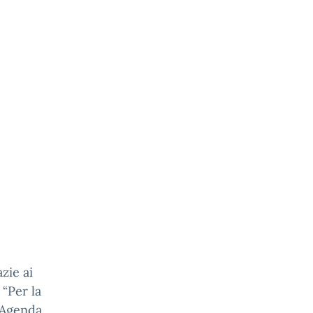
zie ai
“Per la
“Agenda