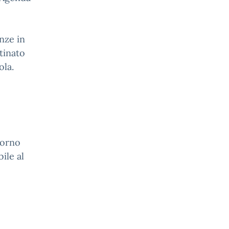
nze in
stinato
ola.
giorno
ile al