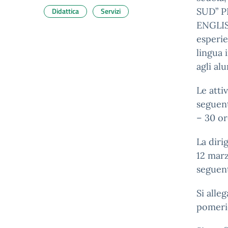
Didattica
Servizi
SUD” P
ENGLIS
esperie
lingua 
agli al
Le atti
seguent
– 30 or
La diri
12 marz
seguent
Si alle
pomerid