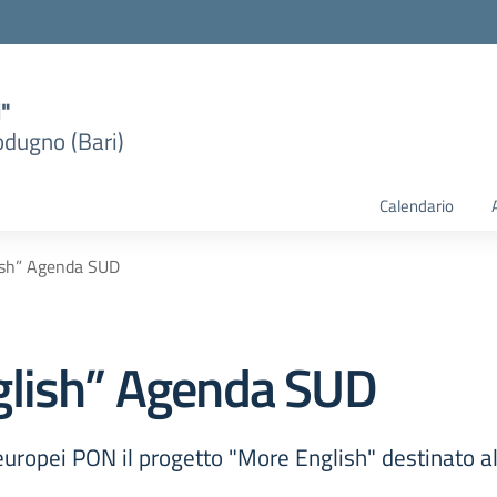
i"
dugno (Bari)
Calendario
ish” Agenda SUD
glish” Agenda SUD
i europei PON il progetto "More English" destinato al