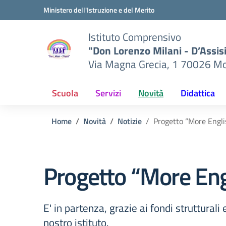
Vai ai contenuti
Vai al menu di navigazione
Vai al footer
Ministero dell'Istruzione e del Merito
Istituto Comprensivo
"Don Lorenzo Milani - D’Assis
Via Magna Grecia, 1 70026 Mo
Scuola
Servizi
Novità
Didattica
Home
Novità
Notizie
Progetto “More Engl
Progetto “More En
E' in partenza, grazie ai fondi struttural
nostro istituto.