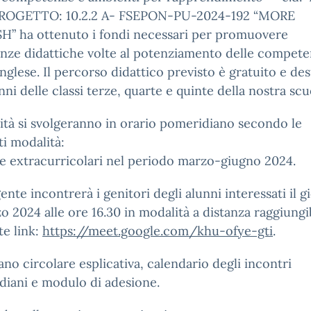
ROGETTO: 10.2.2 A- FSEPON-PU-2024-192 “MORE
H” ha ottenuto i fondi necessari per promuovere
nze didattiche volte al potenziamento delle compete
inglese. Il percorso didattico previsto è gratuito e de
unni delle classi terze, quarte e quinte della nostra scu
vità si svolgeranno in orario pomeridiano secondo le
i modalità:
e extracurricolari nel periodo marzo-giugno 2024.
gente incontrerà i genitori degli alunni interessati il 
o 2024 alle ore 16.30 in modalità a distanza raggiungib
e link:
https://meet.google.com/khu-ofye-gti
.
gano circolare esplicativa, calendario degli incontri
iani e modulo di adesione.