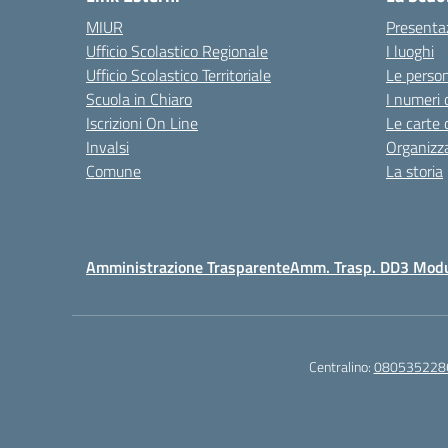
MIUR
Presenta
Ufficio Scolastico Regionale
I luoghi
Ufficio Scolastico Territoriale
Le perso
Scuola in Chiaro
I numeri 
Iscrizioni On Line
Le carte 
Invalsi
Organizz
Comune
La storia
Amministrazione Trasparente
Amm. Trasp. DD3 Mod
Centralino:
080535228