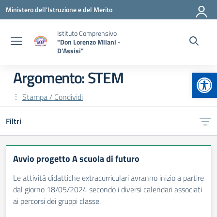
Vai ai contenuti
Vai al menu di navigazione
Vai al footer
Ministero dell'Istruzione e del Merito
Istituto Comprensivo
"Don Lorenzo Milani -
D’Assisi"
Apr
Argomento: STEM
Stampa / Condividi
Filtri
Avvio progetto A scuola di futuro
Le attività didattiche extracurriculari avranno inizio a partire
dal giorno 18/05/2024 secondo i diversi calendari associati
ai percorsi dei gruppi classe.