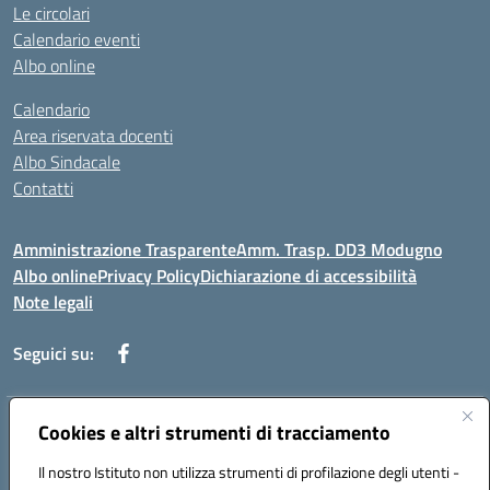
Le circolari
Calendario eventi
Albo online
Calendario
Area riservata docenti
Albo Sindacale
Contatti
Amministrazione Trasparente
Amm. Trasp. DD3 Modugno
Albo online
Privacy Policy
Dichiarazione di accessibilità
Note legali
Seguici su:
Indirizzo:
Cookies e altri strumenti di tracciamento
Via Magna Grecia, 1 - 70026 Modugno (Bari)
Centralino:
0805352286
Email:
baic8ap005@istruzione.it
Il nostro Istituto non utilizza strumenti di profilazione degli utenti -
Posta elettronica certificata (PEC):
baic8ap005@pec.istruzione.it