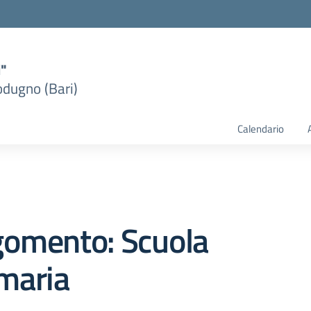
i"
dugno (Bari)
Calendario
gomento: Scuola
maria