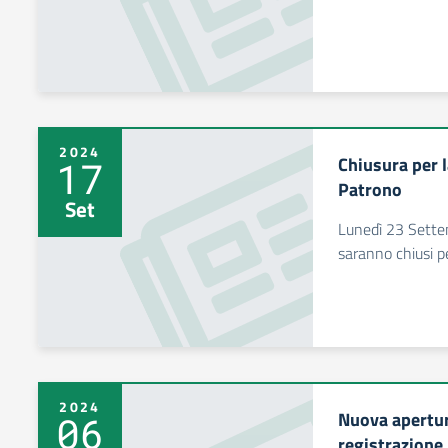
2024
Chiusura per l
17
Patrono
Set
Lunedì 23 Settemb
saranno chiusi p
2024
Nuova apertur
06
registrazione