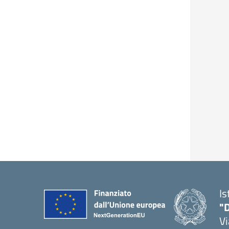
Is
"D
V