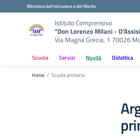
Vai ai contenuti
Vai al menu di navigazione
Vai al footer
Ministero dell'Istruzione e del Merito
Istituto Comprensivo
"Don Lorenzo Milani - D’Assis
Via Magna Grecia, 1 70026 Mo
Scuola
Servizi
Novità
Didattica
Home
Scuola primaria
Ar
pri