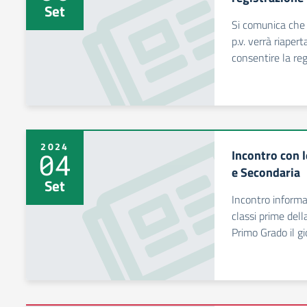
Set
Si comunica che
p.v. verrà riaper
consentire la reg
2024
Incontro con l
04
e Secondaria
Set
Incontro informat
classi prime dell
Primo Grado il 