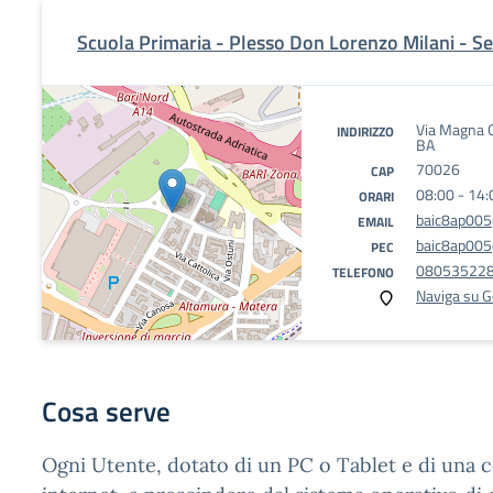
Scuola Primaria - Plesso Don Lorenzo Milani - S
Via Magna 
INDIRIZZO
BA
70026
CAP
08:00 - 14:
ORARI
baic8ap005@
EMAIL
baic8ap005@
PEC
08053522
TELEFONO
Naviga su 
Cosa serve
Ogni Utente, dotato di un PC o Tablet e di una 