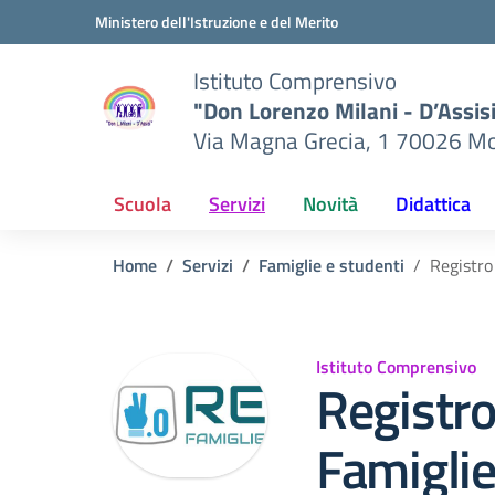
Vai ai contenuti
Vai al menu di navigazione
Vai al footer
Ministero dell'Istruzione e del Merito
Istituto Comprensivo
"Don Lorenzo Milani - D’Assis
Via Magna Grecia, 1 70026 Mo
Scuola
Servizi
Novità
Didattica
Home
Servizi
Famiglie e studenti
Registro
Istituto Comprensivo
Registro
Famigli