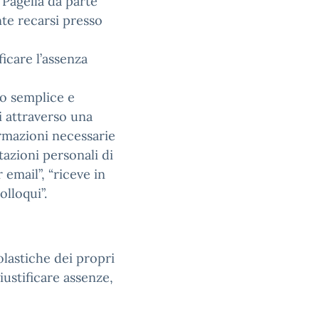
Pagella da parte
te recarsi presso
ficare l’assenza
do semplice e
i attraverso una
rmazioni necessarie
tazioni personali di
mail”, “riceve in
lloqui”.
olastiche dei propri
giustificare assenze,