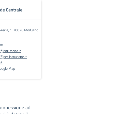
ede Centrale
Grecia, 1, 70026 Modugno
00
istruzione.it
pec.istruzione.it
86
Google Map
connessione ad