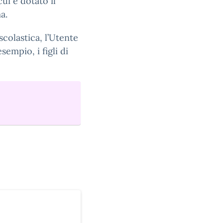
ui è dotato il
a.
scolastica, l’Utente
sempio, i figli di