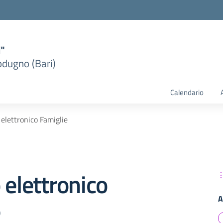
i"
dugno (Bari)
Calendario
 elettronico Famiglie
 elettronico
A
e