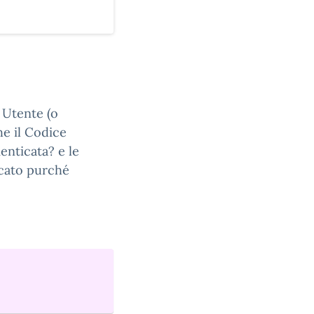
e Utente (o
he il Codice
enticata? e le
ficato purché