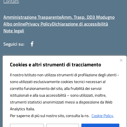
Contatti
Amministrazione Trasparente
Amm. Trasp. DD3 Modugno
Albo online
Privacy Policy
Dichiarazione di accessibilità
Note legali
Seguici su:
Indirizzo:
Cookies e altri strumenti di tracciamento
Via Magna Grecia, 1 - 70026 Modugno (Bari)
Centralino:
0805352286
Email:
baic8ap005@istruzione.it
Il nostro Istituto non utilizza strumenti di profilazione degli utenti -
Posta elettronica certificata (PEC):
baic8ap005@pec.istruzione.it
sono utilizzati esclusivamente cookies tecnici necessari al
Codice fiscale: 93548950729
corretto funzionamento del sito, alla fruibilità dei servizi
Codice meccanografico:
BAIC8AP005
istituzionali e alla sua accessibilità – sono utilizzati, inoltre,
strumenti statistici anonimizzati messi a disposizione da Web
Analytics Italia.
Hosting & Powered by 3D Solution S.r.l.
Per saperne di più sul nostro sito, consulta la ns.
Cookie Policy.
Concept & Design by Designers Italia