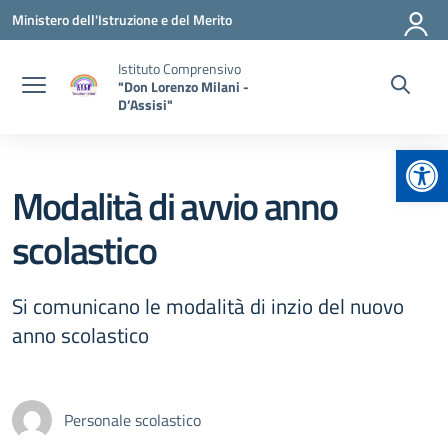
Vai ai contenuti
Vai al menu di navigazione
Vai al footer
Ministero dell'Istruzione e del Merito
Istituto Comprensivo
"Don Lorenzo Milani -
D’Assisi"
Apr
Modalità di avvio anno
scolastico
Si comunicano le modalità di inzio del nuovo
anno scolastico
Personale scolastico