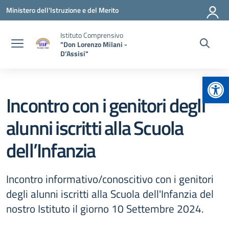
Vai ai contenuti
Vai al menu di navigazione
Vai al footer
Ministero dell'Istruzione e del Merito
Istituto Comprensivo
"Don Lorenzo Milani -
D’Assisi"
Apr
Incontro con i genitori degli
alunni iscritti alla Scuola
dell’Infanzia
Incontro informativo/conoscitivo con i genitori
degli alunni iscritti alla Scuola dell'Infanzia del
nostro Istituto il giorno 10 Settembre 2024.