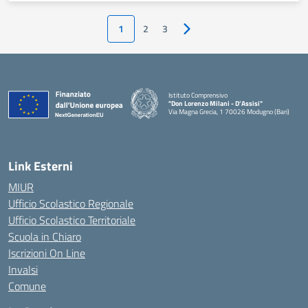
1
2
3
Pagina successiva
Istituto Comprensivo
"Don Lorenzo Milani - D’Assisi"
Via Magna Grecia, 1 70026 Modugno (Bari)
— Visita la pagina iniziale della scuola
Link Esterni
MIUR
Ufficio Scolastico Regionale
Ufficio Scolastico Territoriale
Scuola in Chiaro
Iscrizioni On Line
Invalsi
Comune