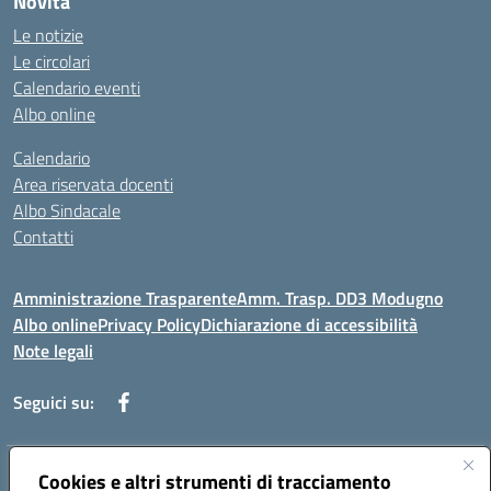
Novità
Le notizie
Le circolari
Calendario eventi
Albo online
Calendario
Area riservata docenti
Albo Sindacale
Contatti
Amministrazione Trasparente
Amm. Trasp. DD3 Modugno
Albo online
Privacy Policy
Dichiarazione di accessibilità
Note legali
Seguici su:
Indirizzo:
Cookies e altri strumenti di tracciamento
Via Magna Grecia, 1 - 70026 Modugno (Bari)