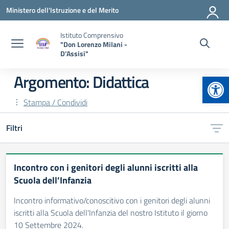
Vai ai contenuti
Vai al menu di navigazione
Vai al footer
Ministero dell'Istruzione e del Merito
Istituto Comprensivo
"Don Lorenzo Milani -
D’Assisi"
Apr
Argomento: Didattica
Stampa / Condividi
Filtri
Incontro con i genitori degli alunni iscritti alla
Scuola dell’Infanzia
Incontro informativo/conoscitivo con i genitori degli alunni
iscritti alla Scuola dell'Infanzia del nostro Istituto il giorno
10 Settembre 2024.