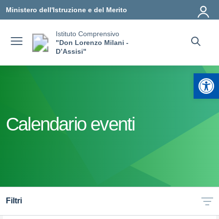
Vai ai contenuti
Vai al menu di navigazione
Vai al footer
Ministero dell'Istruzione e del Merito
Istituto Comprensivo
"Don Lorenzo Milani -
D’Assisi"
Apr
Calendario eventi
Filtri