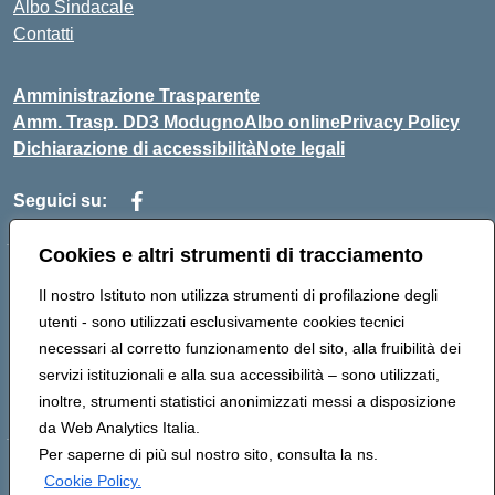
Albo Sindacale
Contatti
Amministrazione Trasparente
Amm. Trasp. DD3 Modugno
Albo online
Privacy Policy
Dichiarazione di accessibilità
Note legali
Seguici su:
Cookies e altri strumenti di tracciamento
Indirizzo:
Via Magna Grecia, 1 - 70026 Modugno (Bari)
Il nostro Istituto non utilizza strumenti di profilazione degli
Centralino:
0805352286
Email:
baic8ap005@istruzione.it
utenti - sono utilizzati esclusivamente cookies tecnici
Posta elettronica certificata (PEC):
baic8ap005@pec.istruzione.it
necessari al corretto funzionamento del sito, alla fruibilità dei
Codice fiscale: 93548950729
servizi istituzionali e alla sua accessibilità – sono utilizzati,
Codice meccanografico:
BAIC8AP005
inoltre, strumenti statistici anonimizzati messi a disposizione
da Web Analytics Italia.
Per saperne di più sul nostro sito, consulta la ns.
Hosting & Powered by 3D Solution S.r.l.
Cookie Policy.