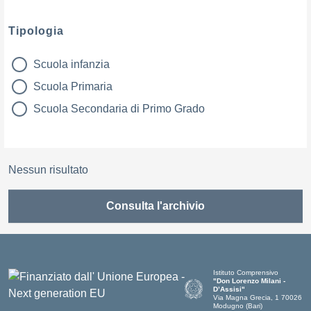
Tipologia
Scuola infanzia
tipologia di articoli
Scuola Primaria
Scuola Secondaria di Primo Grado
Nessun risultato
Consulta l'archivio
Istituto Comprensivo
"Don Lorenzo Milani -
D’Assisi"
Via Magna Grecia, 1 70026
Modugno (Bari)