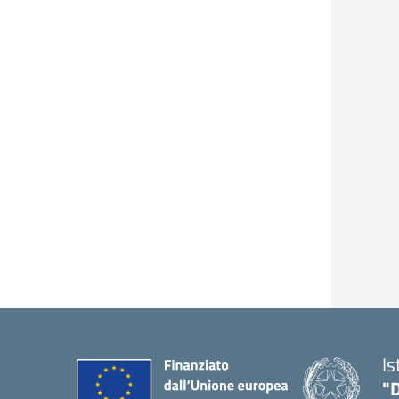
Is
"D