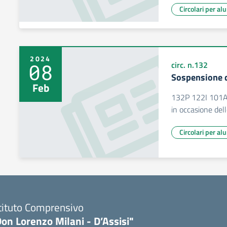
Circolari per al
2024
08
circ. n.132
Sospensione de
Feb
132P 122I 101A S
in occasione dell
Circolari per al
tituto Comprensivo
on Lorenzo Milani - D’Assisi"