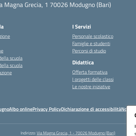
ia Magna Grecia, 1 70026 Modugno (Bari)
Visita la pagina iniziale della scuola
la
I Servizi
zione
Personale scolastico
Famiglie e studenti
ne
Percorsi di studio
della scuola
Didattica
della scuola
Offerta formativa
azione
I progetti delle classi
Le nostre iniziative
ugno
Albo online
Privacy Policy
Dichiarazione di accessibilità
Note le
Indirizzo:
Via Magna Grecia, 1 - 70026 Modugno (Bari)