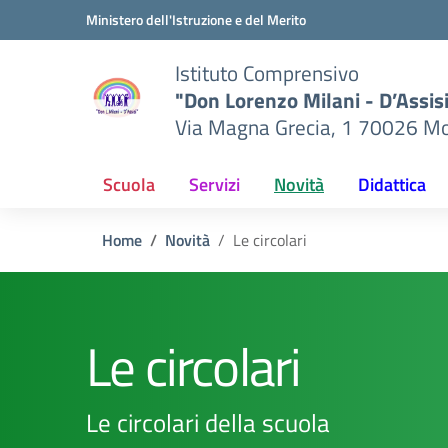
Vai ai contenuti
Vai al menu di navigazione
Vai al footer
Ministero dell'Istruzione e del Merito
Istituto Comprensivo
"Don Lorenzo Milani - D’Assis
Via Magna Grecia, 1 70026 Mo
Scuola
Servizi
Novità
Didattica
Home
Novità
Le circolari
Le circolari
Le circolari della scuola