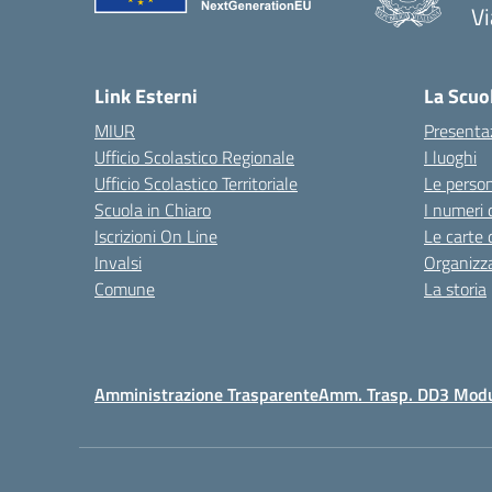
V
— 
Link Esterni
La Scuo
MIUR
Presenta
Ufficio Scolastico Regionale
I luoghi
Ufficio Scolastico Territoriale
Le perso
Scuola in Chiaro
I numeri 
Iscrizioni On Line
Le carte 
Invalsi
Organizz
Comune
La storia
Amministrazione Trasparente
Amm. Trasp. DD3 Mod