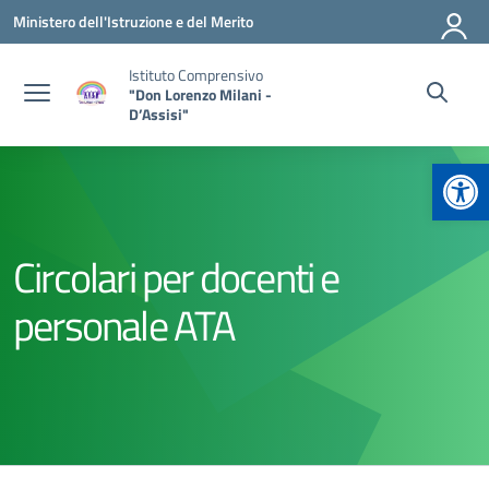
Vai ai contenuti
Vai al menu di navigazione
Vai al footer
Ministero dell'Istruzione e del Merito
Istituto Comprensivo
"Don Lorenzo Milani -
D’Assisi"
Apr
Circolari per docenti e
personale ATA