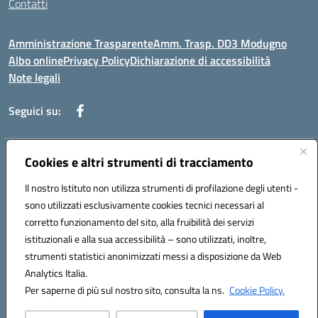
Contatti
Amministrazione Trasparente
Amm. Trasp. DD3 Modugno
Albo online
Privacy Policy
Dichiarazione di accessibilità
Note legali
Seguici su:
Indirizzo:
Cookies e altri strumenti di tracciamento
Via Magna Grecia, 1 - 70026 Modugno (Bari)
Centralino:
0805352286
Email:
baic8ap005@istruzione.it
Il nostro Istituto non utilizza strumenti di profilazione degli utenti -
Posta elettronica certificata (PEC):
baic8ap005@pec.istruzione.it
sono utilizzati esclusivamente cookies tecnici necessari al
Codice fiscale: 93548950729
corretto funzionamento del sito, alla fruibilità dei servizi
Codice meccanografico:
BAIC8AP005
istituzionali e alla sua accessibilità – sono utilizzati, inoltre,
strumenti statistici anonimizzati messi a disposizione da Web
Analytics Italia.
Hosting & Powered by 3D Solution S.r.l.
Per saperne di più sul nostro sito, consulta la ns.
Cookie Policy.
Concept & Design by Designers Italia