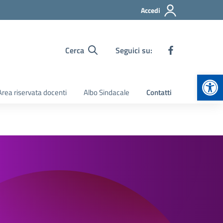
Accedi
Cerca
Seguici su:
Apr
Area riservata docenti
Albo Sindacale
Contatti