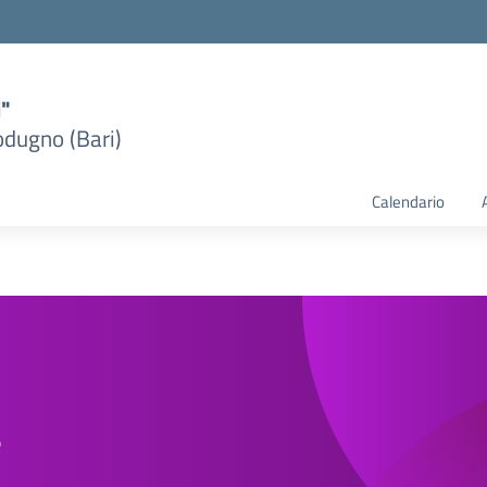
i"
dugno (Bari)
Calendario
e