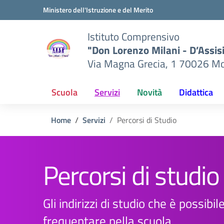
Vai ai contenuti
Vai al menu di navigazione
Vai al footer
Ministero dell'Istruzione e del Merito
Istituto Comprensivo
"Don Lorenzo Milani - D’Assis
Via Magna Grecia, 1 70026 Mo
Scuola
Servizi
Novità
Didattica
Home
Servizi
Percorsi di Studio
Percorsi di studio
Gli indirizzi di studio che è possibil
frequentare nella scuola