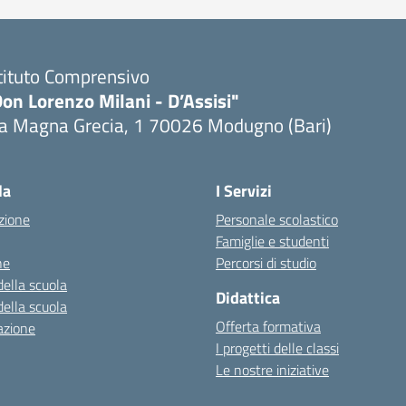
tituto Comprensivo
on Lorenzo Milani - D’Assisi"
ia Magna Grecia, 1 70026 Modugno (Bari)
Visita la pagina iniziale della scuola
la
I Servizi
zione
Personale scolastico
Famiglie e studenti
ne
Percorsi di studio
della scuola
Didattica
della scuola
Offerta formativa
azione
I progetti delle classi
Le nostre iniziative