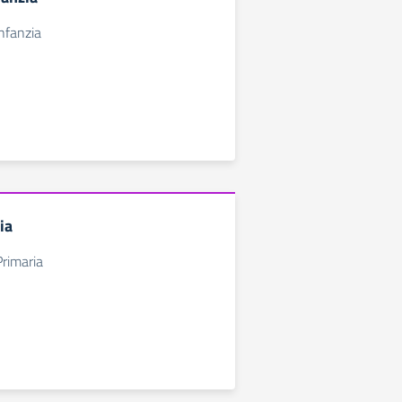
infanzia
ia
Primaria