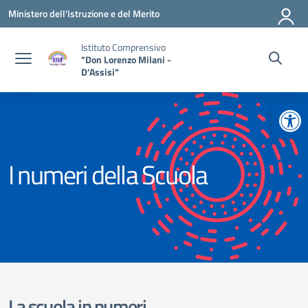
Vai ai contenuti
Vai al menu di navigazione
Vai al footer
Ministero dell'Istruzione e del Merito
Istituto Comprensivo
"Don Lorenzo Milani -
D’Assisi"
Apr
I numeri della Scuola
La scuola in numeri