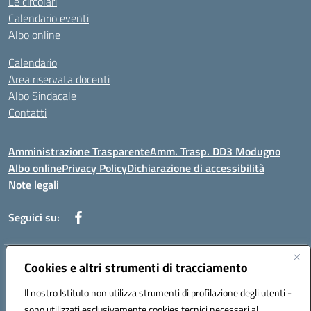
Le circolari
Calendario eventi
Albo online
Calendario
Area riservata docenti
Albo Sindacale
Contatti
Amministrazione Trasparente
Amm. Trasp. DD3 Modugno
Albo online
Privacy Policy
Dichiarazione di accessibilità
Note legali
Seguici su:
Indirizzo:
Cookies e altri strumenti di tracciamento
Via Magna Grecia, 1 - 70026 Modugno (Bari)
Centralino:
0805352286
Email:
baic8ap005@istruzione.it
Il nostro Istituto non utilizza strumenti di profilazione degli utenti -
Posta elettronica certificata (PEC):
baic8ap005@pec.istruzione.it
sono utilizzati esclusivamente cookies tecnici necessari al