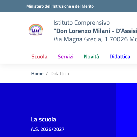
Vai ai contenuti
Vai al menu di navigazione
Vai al footer
Ministero dell'Istruzione e del Merito
Istituto Comprensivo
"Don Lorenzo Milani - D’Assis
Via Magna Grecia, 1 70026 Mo
Scuola
Servizi
Novità
Didattica
Home
Didattica
La scuola
A.S. 2026/2027