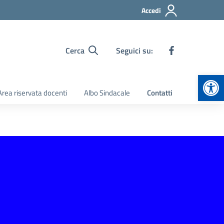
Accedi
Cerca
Seguici su:
Apr
Area riservata docenti
Albo Sindacale
Contatti