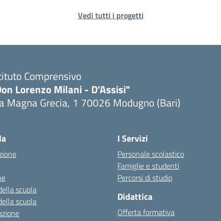
Vedi tutti i progetti
tituto Comprensivo
on Lorenzo Milani - D’Assisi"
ia Magna Grecia, 1 70026 Modugno (Bari)
Visita la pagina iniziale della scuola
la
I Servizi
zione
Personale scolastico
Famiglie e studenti
ne
Percorsi di studio
della scuola
Didattica
della scuola
Offerta formativa
azione