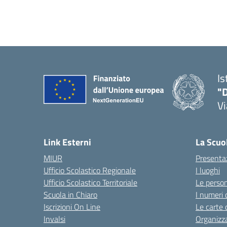
Is
"D
V
— 
Link Esterni
La Scuo
MIUR
Presenta
Ufficio Scolastico Regionale
I luoghi
Ufficio Scolastico Territoriale
Le perso
Scuola in Chiaro
I numeri 
Iscrizioni On Line
Le carte 
Invalsi
Organizz