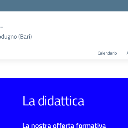
i"
dugno (Bari)
Calendario
La didattica
La nostra offerta formativa