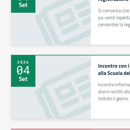
Set
Si comunica che
p.v. verrà riaper
consentire la reg
2024
Incontro con i 
04
alla Scuola de
Set
Incontro informat
alunni iscritti al
Istituto il gior