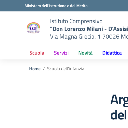
Vai ai contenuti
Vai al menu di navigazione
Vai al footer
Ministero dell'Istruzione e del Merito
Istituto Comprensivo
"Don Lorenzo Milani - D’Assis
Via Magna Grecia, 1 70026 Mo
Scuola
Servizi
Novità
Didattica
Home
Scuola dell’infanzia
Ar
del