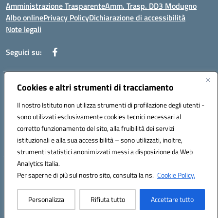
Amministrazione Trasparente
Amm. Trasp. DD3 Modugno
Albo online
Privacy Policy
Dichiarazione di accessibilità
Note legali
Seguici su:
Indirizzo:
Cookies e altri strumenti di tracciamento
Via Magna Grecia, 1 - 70026 Modugno (Bari)
Centralino:
0805352286
Email:
baic8ap005@istruzione.it
Il nostro Istituto non utilizza strumenti di profilazione degli utenti -
Posta elettronica certificata (PEC):
baic8ap005@pec.istruzione.it
sono utilizzati esclusivamente cookies tecnici necessari al
Codice fiscale: 93548950729
corretto funzionamento del sito, alla fruibilità dei servizi
Codice meccanografico:
BAIC8AP005
istituzionali e alla sua accessibilità – sono utilizzati, inoltre,
strumenti statistici anonimizzati messi a disposizione da Web
Analytics Italia.
Hosting & Powered by 3D Solution S.r.l.
Per saperne di più sul nostro sito, consulta la ns.
Cookie Policy.
Concept & Design by Designers Italia
Personalizza
Rifiuta tutto
Accettare tutto