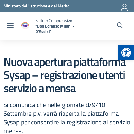
Vai ai contenuti
Vai al menu di navigazione
Vai al footer
Ministero dell'Istruzione e del Merito
Istituto Comprensivo
"Don Lorenzo Milani -
D’Assisi"
Apr
Nuova apertura piattaforma
Sysap – registrazione utenti
servizio a mensa
Si comunica che nelle giornate 8/9/10
Settembre p.v. verrà riaperta la piattaforma
Sysap per consentire la registrazione al servizio
mensa.