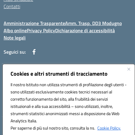
Contatti
Amministrazione Trasparente
Amm. Trasp. DD3 Modugno
Albo online
Privacy Policy
Dichiarazione di accessibilità
Note legali
Seguici su:
Indirizzo:
Cookies e altri strumenti di tracciamento
Via Magna Grecia, 1 - 70026 Modugno (Bari)
Centralino:
0805352286
Email:
baic8ap005@istruzione.it
Il nostro Istituto non utilizza strumenti di profilazione degli utenti -
Posta elettronica certificata (PEC):
baic8ap005@pec.istruzione.it
sono utilizzati esclusivamente cookies tecnici necessari al
Codice fiscale: 93548950729
corretto funzionamento del sito, alla fruibilità dei servizi
Codice meccanografico:
BAIC8AP005
istituzionali e alla sua accessibilità – sono utilizzati, inoltre,
strumenti statistici anonimizzati messi a disposizione da Web
Analytics Italia.
Hosting & Powered by 3D Solution S.r.l.
Per saperne di più sul nostro sito, consulta la ns.
Cookie Policy.
Concept & Design by Designers Italia