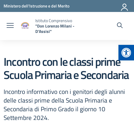
Vai ai contenuti
Vai al menu di navigazione
Vai al footer
Ministero dell'Istruzione e del Merito
Istituto Comprensivo
"Don Lorenzo Milani -
D’Assisi"
Apr
Incontro con le classi prime
Scuola Primaria e Secondaria
Incontro informativo con i genitori degli alunni
delle classi prime della Scuola Primaria e
Secondaria di Primo Grado il giorno 10
Settembre 2024.