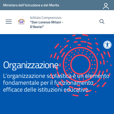
Vai ai contenuti
Vai al menu di navigazione
Vai al footer
Ministero dell'Istruzione e del Merito
Istituto Comprensivo
"Don Lorenzo Milani -
D’Assisi"
Apr
Organizzazione
L'organizzazione scolastica è un elemento
fondamentale per il funzionamento
efficace delle istituzioni educative.