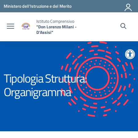
Vai ai contenuti
Vai al menu di navigazione
Vai al footer
Ministero dell'Istruzione e del Merito
Istituto Comprensivo
"Don Lorenzo Milani -
D’Assisi"
Apr
Tipologia Struttura:
Organigramma