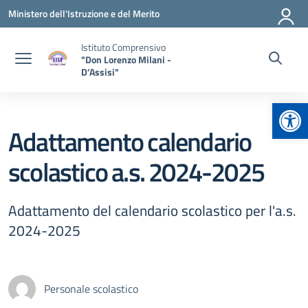
Vai ai contenuti
Vai al menu di navigazione
Vai al footer
Ministero dell'Istruzione e del Merito
Istituto Comprensivo
"Don Lorenzo Milani -
D’Assisi"
Apr
Adattamento calendario
scolastico a.s. 2024-2025
Adattamento del calendario scolastico per l'a.s.
2024-2025
Personale scolastico