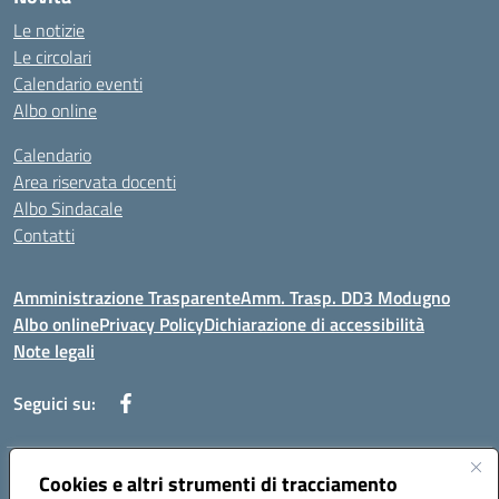
Le notizie
Le circolari
Calendario eventi
Albo online
Calendario
Area riservata docenti
Albo Sindacale
Contatti
Amministrazione Trasparente
Amm. Trasp. DD3 Modugno
Albo online
Privacy Policy
Dichiarazione di accessibilità
Note legali
Seguici su:
Indirizzo:
Cookies e altri strumenti di tracciamento
Via Magna Grecia, 1 - 70026 Modugno (Bari)