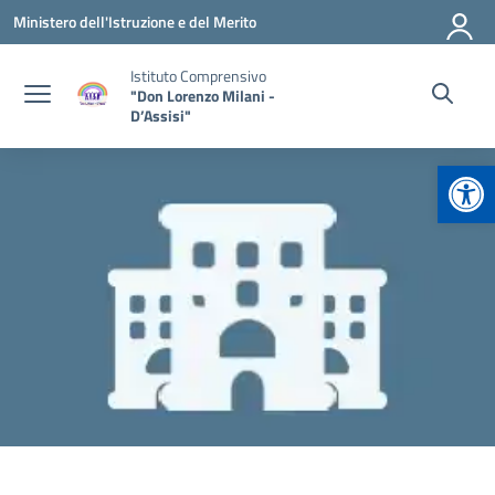
Vai ai contenuti
Vai al menu di navigazione
Vai al footer
Ministero dell'Istruzione e del Merito
Istituto Comprensivo
"Don Lorenzo Milani -
D’Assisi"
Apr