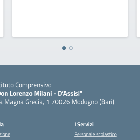
tituto Comprensivo
on Lorenzo Milani - D’Assisi"
ia Magna Grecia, 1 70026 Modugno (Bari)
Visita la pagina iniziale della scuola
la
I Servizi
zione
Personale scolastico