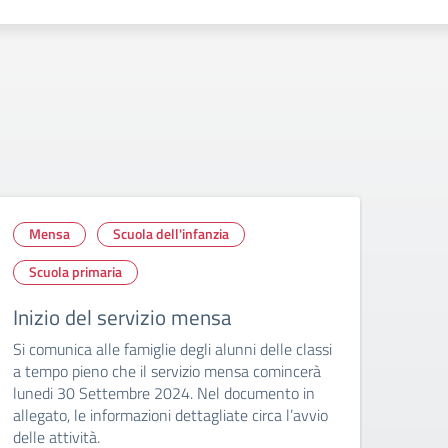
Mensa
Scuola dell'infanzia
Off
Scuola primaria
Scu
Inizio del servizio mensa
Chiu
Pat
Si comunica alle famiglie degli alunni delle classi
a tempo pieno che il servizio mensa comincerà
Si co
lunedi 30 Settembre 2024. Nel documento in
23 se
allegato, le informazioni dettagliate circa l’avvio
Patro
delle attività.