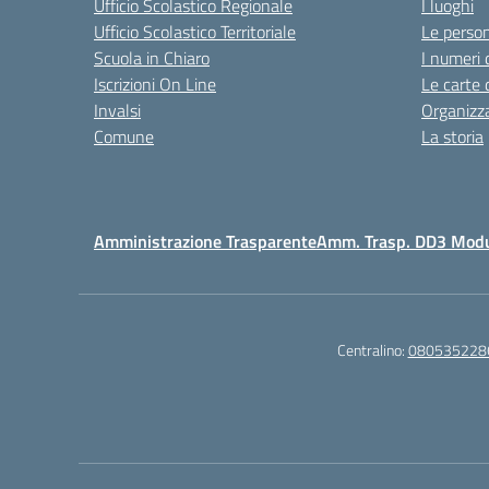
Ufficio Scolastico Regionale
I luoghi
Ufficio Scolastico Territoriale
Le perso
Scuola in Chiaro
I numeri 
Iscrizioni On Line
Le carte 
Invalsi
Organizz
Comune
La storia
Amministrazione Trasparente
Amm. Trasp. DD3 Mod
Centralino:
080535228