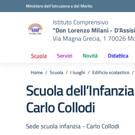
Vai ai contenuti
Vai al menu di navigazione
Vai al footer
Ministero dell'Istruzione e del Merito
Istituto Comprensivo
"Don Lorenzo Milani - D’Assis
Via Magna Grecia, 1 70026 Mo
Scuola
Servizi
Novità
Didattica
Home
Scuola
I luoghi
Edificio scolastico
Scuola dell’Infanzi
Carlo Collodi
Sede scuola infanzia - Carlo Collodi