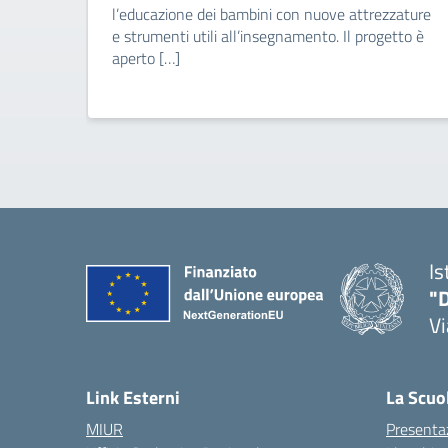
l’educazione dei bambini con nuove attrezzature
e strumenti utili all’insegnamento. Il progetto è
aperto […]
Is
"D
V
— 
Link Esterni
La Scuo
MIUR
Presenta