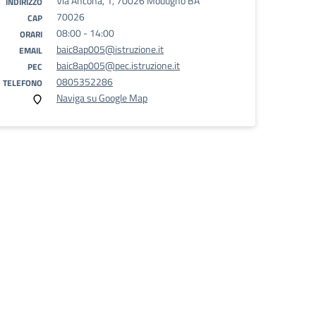
Via Ancona, 1, 70026 Modugno BA
INDIRIZZO
70026
CAP
08:00 - 14:00
ORARI
baic8ap005@istruzione.it
EMAIL
baic8ap005@pec.istruzione.it
PEC
0805352286
TELEFONO
Naviga su Google Map