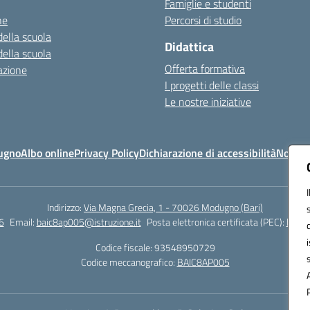
Famiglie e studenti
ne
Percorsi di studio
della scuola
Didattica
della scuola
Offerta formativa
azione
I progetti delle classi
Le nostre iniziative
ugno
Albo online
Privacy Policy
Dichiarazione di accessibilità
Note le
Indirizzo:
Via Magna Grecia, 1 - 70026 Modugno (Bari)
6
Email:
baic8ap005@istruzione.it
Posta elettronica certificata (PEC):
baic8
Codice fiscale: 93548950729
Codice meccanografico:
BAIC8AP005