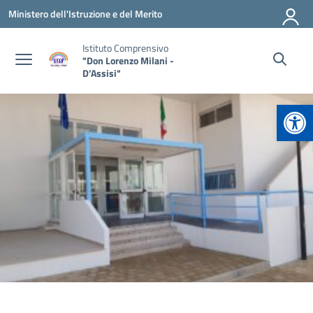
Vai ai contenuti
Vai al menu di navigazione
Vai al footer
Ministero dell'Istruzione e del Merito
Istituto Comprensivo
"Don Lorenzo Milani -
D’Assisi"
Apr