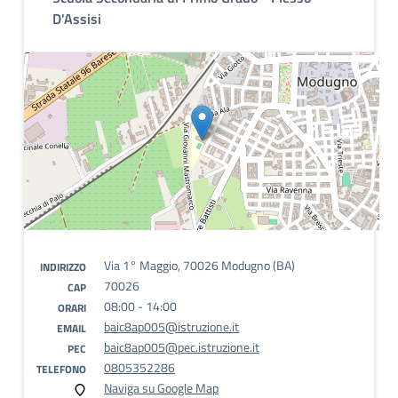
D'Assisi
Via 1° Maggio, 70026 Modugno (BA)
INDIRIZZO
70026
CAP
08:00 - 14:00
ORARI
baic8ap005@istruzione.it
EMAIL
baic8ap005@pec.istruzione.it
PEC
0805352286
TELEFONO
Naviga su Google Map