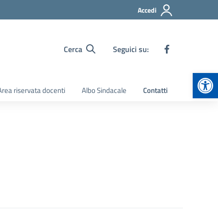
Accedi
Cerca
Seguici su:
Apr
Area riservata docenti
Albo Sindacale
Contatti