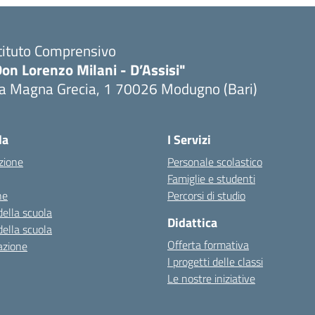
tituto Comprensivo
on Lorenzo Milani - D’Assisi"
ia Magna Grecia, 1 70026 Modugno (Bari)
Visita la pagina iniziale della scuola
la
I Servizi
zione
Personale scolastico
Famiglie e studenti
ne
Percorsi di studio
della scuola
Didattica
della scuola
Offerta formativa
azione
I progetti delle classi
Le nostre iniziative