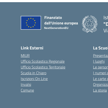
Is
"D
V
— 
Link Esterni
La Scuo
MIUR
Presenta
Ufficio Scolastico Regionale
I luoghi
Ufficio Scolastico Territoriale
Le perso
Scuola in Chiaro
I numeri 
Iscrizioni On Line
Le carte 
Invalsi
Organizz
Comune
La storia