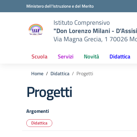
Vai ai contenuti
Vai al menu di navigazione
Vai al footer
Ministero dell'Istruzione e del Merito
Istituto Comprensivo
"Don Lorenzo Milani - D’Assis
Via Magna Grecia, 1 70026 Mo
Scuola
Servizi
Novità
Didattica
Home
Didattica
Progetti
Progetti
Argomenti
Didattica