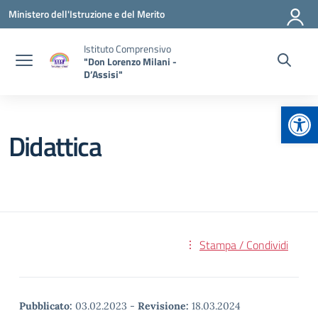
Vai ai contenuti
Vai al menu di navigazione
Vai al footer
Ministero dell'Istruzione e del Merito
Istituto Comprensivo
"Don Lorenzo Milani -
D’Assisi"
Apr
Didattica
Stampa / Condividi
Pubblicato:
03.02.2023
-
Revisione:
18.03.2024