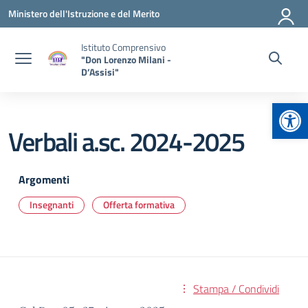
Vai ai contenuti
Vai al menu di navigazione
Vai al footer
Ministero dell'Istruzione e del Merito
Istituto Comprensivo
"Don Lorenzo Milani -
D’Assisi"
Apr
Verbali a.sc. 2024-2025
Argomenti
Insegnanti
Offerta formativa
Stampa / Condividi