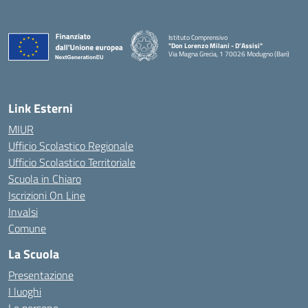
Istituto Comprensivo
"Don Lorenzo Milani - D’Assisi"
Via Magna Grecia, 1 70026 Modugno (Bari)
— Visita la pagina iniziale della scuola
Link Esterni
MIUR
Ufficio Scolastico Regionale
Ufficio Scolastico Territoriale
Scuola in Chiaro
Iscrizioni On Line
Invalsi
Comune
La Scuola
Presentazione
I luoghi