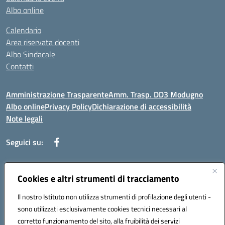
Albo online
Calendario
Area riservata docenti
Albo Sindacale
Contatti
Amministrazione Trasparente
Amm. Trasp. DD3 Modugno
Albo online
Privacy Policy
Dichiarazione di accessibilità
Note legali
Seguici su:
Indirizzo:
Cookies e altri strumenti di tracciamento
Via Magna Grecia, 1 - 70026 Modugno (Bari)
Centralino:
0805352286
Email:
baic8ap005@istruzione.it
Il nostro Istituto non utilizza strumenti di profilazione degli utenti -
Posta elettronica certificata (PEC):
baic8ap005@pec.istruzione.it
sono utilizzati esclusivamente cookies tecnici necessari al
Codice fiscale: 93548950729
corretto funzionamento del sito, alla fruibilità dei servizi