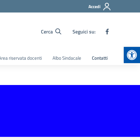
Accedi
Cerca
Seguici su:
Apr
Area riservata docenti
Albo Sindacale
Contatti