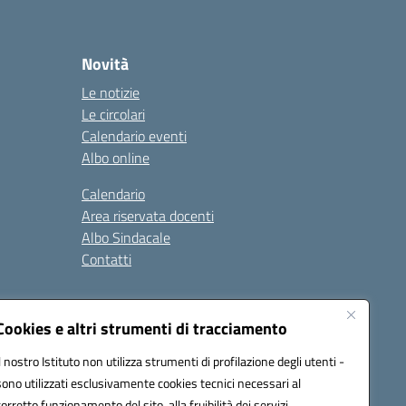
Novità
Le notizie
Le circolari
Calendario eventi
Albo online
Calendario
Area riservata docenti
Albo Sindacale
Contatti
gali
Seguici su:
Cookies e altri strumenti di tracciamento
Il nostro Istituto non utilizza strumenti di profilazione degli utenti -
sono utilizzati esclusivamente cookies tecnici necessari al
ap005@pec.istruzione.it
corretto funzionamento del sito, alla fruibilità dei servizi