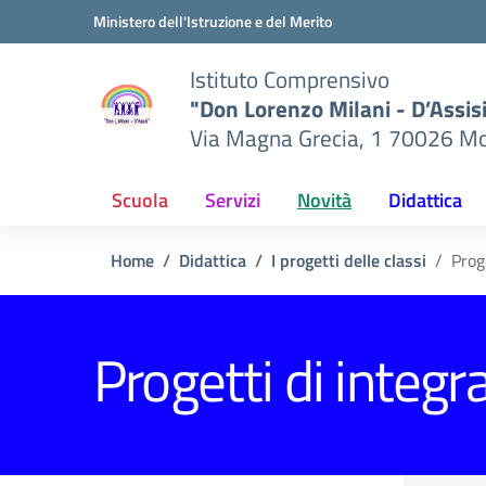
Vai ai contenuti
Vai al menu di navigazione
Vai al footer
Ministero dell'Istruzione e del Merito
Istituto Comprensivo
"Don Lorenzo Milani - D’Assis
Via Magna Grecia, 1 70026 Mo
Scuola
Servizi
Novità
Didattica
Home
Didattica
I progetti delle classi
Prog
Progetti di integr