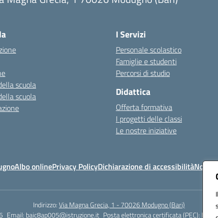
Visita la pagina iniziale della scuola
la
I Servizi
zione
Personale scolastico
Famiglie e studenti
ne
Percorsi di studio
della scuola
Didattica
della scuola
Offerta formativa
azione
I progetti delle classi
Le nostre iniziative
ugno
Albo online
Privacy Policy
Dichiarazione di accessibilità
Note le
Indirizzo:
Via Magna Grecia, 1 - 70026 Modugno (Bari)
6
Email:
baic8ap005@istruzione.it
Posta elettronica certificata (PEC):
baic8