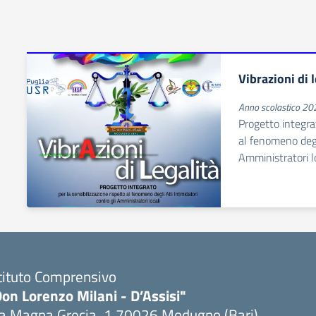
Vibrazioni di 
Anno scolastico 2
Progetto integrat
al fenomeno degli
Amministratori l
tituto Comprensivo
on Lorenzo Milani - D’Assisi"
ia Magna Grecia, 1 70026 Modugno (Bari)