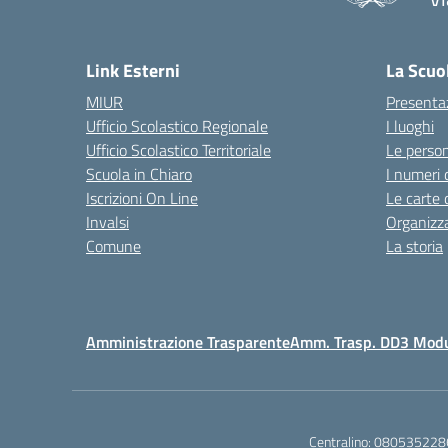
— 
Link Esterni
La Scuo
MIUR
Presenta
Ufficio Scolastico Regionale
I luoghi
Ufficio Scolastico Territoriale
Le perso
Scuola in Chiaro
I numeri 
Iscrizioni On Line
Le carte 
Invalsi
Organizz
Comune
La storia
Amministrazione Trasparente
Amm. Trasp. DD3 Mod
Centralino:
080535228