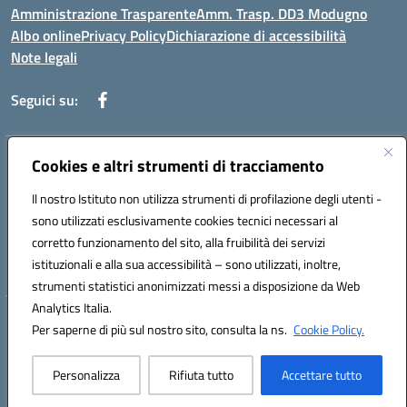
Amministrazione Trasparente
Amm. Trasp. DD3 Modugno
Albo online
Privacy Policy
Dichiarazione di accessibilità
Note legali
Seguici su:
Indirizzo:
Cookies e altri strumenti di tracciamento
Via Magna Grecia, 1 - 70026 Modugno (Bari)
Centralino:
0805352286
Email:
baic8ap005@istruzione.it
Il nostro Istituto non utilizza strumenti di profilazione degli utenti -
Posta elettronica certificata (PEC):
baic8ap005@pec.istruzione.it
sono utilizzati esclusivamente cookies tecnici necessari al
Codice fiscale: 93548950729
corretto funzionamento del sito, alla fruibilità dei servizi
Codice meccanografico:
BAIC8AP005
istituzionali e alla sua accessibilità – sono utilizzati, inoltre,
strumenti statistici anonimizzati messi a disposizione da Web
Analytics Italia.
Hosting & Powered by 3D Solution S.r.l.
Per saperne di più sul nostro sito, consulta la ns.
Cookie Policy.
Concept & Design by Designers Italia
Personalizza
Rifiuta tutto
Accettare tutto