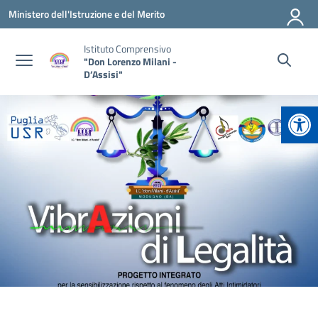
Vai ai contenuti
Vai al menu di navigazione
Vai al footer
Ministero dell'Istruzione e del Merito
Istituto Comprensivo
"Don Lorenzo Milani -
D’Assisi"
Apr