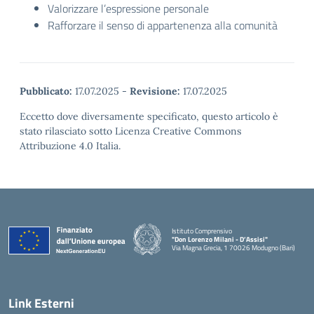
Valorizzare l’espressione personale
Rafforzare il senso di appartenenza alla comunità
Pubblicato:
17.07.2025
-
Revisione:
17.07.2025
Eccetto dove diversamente specificato, questo articolo è
stato rilasciato sotto Licenza Creative Commons
Attribuzione 4.0 Italia.
Istituto Comprensivo
"Don Lorenzo Milani - D’Assisi"
Via Magna Grecia, 1 70026 Modugno (Bari)
— Visita la pagina iniziale della scuola
Link Esterni