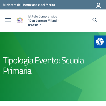
Vai ai contenuti
Vai al menu di navigazione
Vai al footer
Ministero dell'Istruzione e del Merito
Istituto Comprensivo
"Don Lorenzo Milani -
D’Assisi"
Apr
Tipologia Evento:
Scuola
Primaria