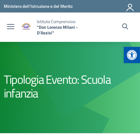
Vai ai contenuti
Vai al menu di navigazione
Vai al footer
Ministero dell'Istruzione e del Merito
Istituto Comprensivo
"Don Lorenzo Milani -
D’Assisi"
Apr
Tipologia Evento:
Scuola
infanzia