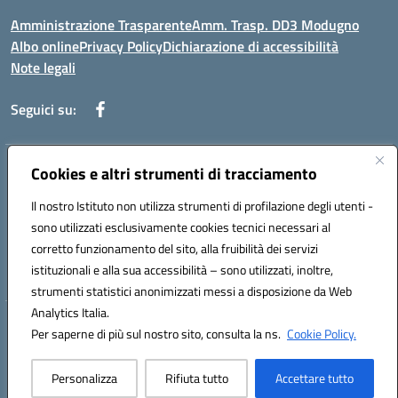
Amministrazione Trasparente
Amm. Trasp. DD3 Modugno
Albo online
Privacy Policy
Dichiarazione di accessibilità
Note legali
Seguici su:
Indirizzo:
Cookies e altri strumenti di tracciamento
Via Magna Grecia, 1 - 70026 Modugno (Bari)
Centralino:
0805352286
Email:
baic8ap005@istruzione.it
Il nostro Istituto non utilizza strumenti di profilazione degli utenti -
Posta elettronica certificata (PEC):
baic8ap005@pec.istruzione.it
sono utilizzati esclusivamente cookies tecnici necessari al
Codice fiscale: 93548950729
corretto funzionamento del sito, alla fruibilità dei servizi
Codice meccanografico:
BAIC8AP005
istituzionali e alla sua accessibilità – sono utilizzati, inoltre,
strumenti statistici anonimizzati messi a disposizione da Web
Analytics Italia.
Hosting & Powered by 3D Solution S.r.l.
Per saperne di più sul nostro sito, consulta la ns.
Cookie Policy.
Concept & Design by Designers Italia
Personalizza
Rifiuta tutto
Accettare tutto