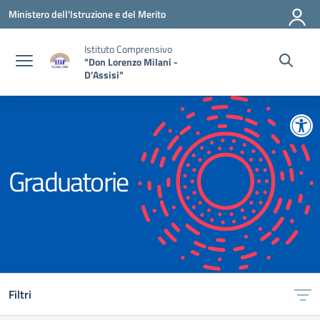
Vai ai contenuti
Vai al menu di navigazione
Vai al footer
Ministero dell'Istruzione e del Merito
Istituto Comprensivo
"Don Lorenzo Milani -
D’Assisi"
Apr
Graduatorie
Filtri