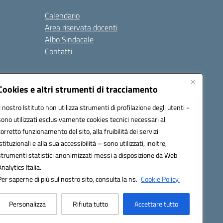
Calendario
Area riservata docenti
Albo Sindacale
Contatti
gali
Seguici su:
Cookies e altri strumenti di tracciamento
Il nostro Istituto non utilizza strumenti di profilazione degli utenti -
sono utilizzati esclusivamente cookies tecnici necessari al
ap005@pec.istruzione.it
corretto funzionamento del sito, alla fruibilità dei servizi
istituzionali e alla sua accessibilità – sono utilizzati, inoltre,
strumenti statistici anonimizzati messi a disposizione da Web
Analytics Italia.
Per saperne di più sul nostro sito, consulta la ns.
Cookie Policy.
Personalizza
Rifiuta tutto
Accettare tutto