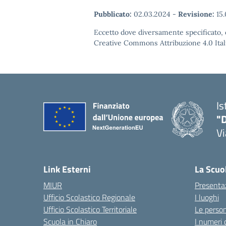
Pubblicato:
02.03.2024
-
Revisione:
15.
Eccetto dove diversamente specificato, q
Creative Commons Attribuzione 4.0 Itali
Is
"D
V
— 
Link Esterni
La Scuo
MIUR
Presenta
Ufficio Scolastico Regionale
I luoghi
Ufficio Scolastico Territoriale
Le perso
Scuola in Chiaro
I numeri 