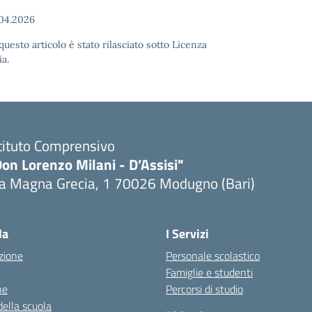
04.2026
uesto articolo è stato rilasciato sotto Licenza
a.
tituto Comprensivo
on Lorenzo Milani - D’Assisi"
ia Magna Grecia, 1 70026 Modugno (Bari)
Visita la pagina iniziale della scuola
la
I Servizi
zione
Personale scolastico
Famiglie e studenti
ne
Percorsi di studio
della scuola