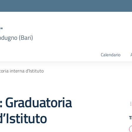
i"
dugno (Bari)
Calendario
oria interna d’Istituto
: Graduatoria
’Istituto
T