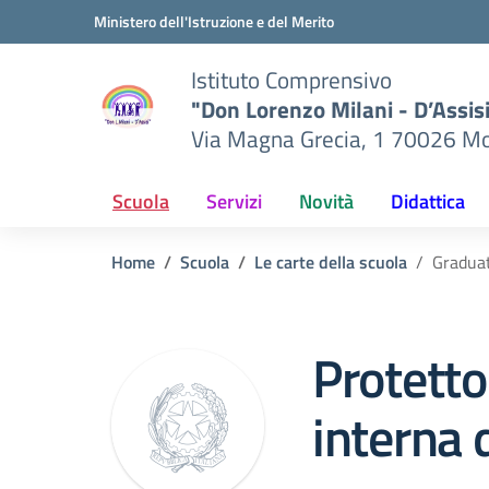
Vai ai contenuti
Vai al menu di navigazione
Vai al footer
Ministero dell'Istruzione e del Merito
Istituto Comprensivo
"Don Lorenzo Milani - D’Assis
Via Magna Grecia, 1 70026 Mo
Scuola
Servizi
Novità
Didattica
Home
Scuola
Le carte della scuola
Graduat
Protetto
interna d