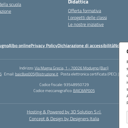
Didattica
della scuola
Offerta formativa
azione
I progetti delle classi
Le nostre iniziative
ugno
Albo online
Privacy Policy
Dichiarazione di accessibilità
Note le
Indirizzo:
Via Magna Grecia, 1 - 70026 Modugno (Bari)
6
Email:
baic8ap005@istruzione.it
Posta elettronica certificata (PEC):
baic8
Codice fiscale: 93548950729
Codice meccanografico:
BAIC8AP005
Hosting & Powered by 3D Solution S.r.l.
Concept & Design by Designers Italia