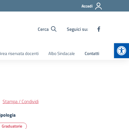
Accedi
Cerca
Seguici su:
Apr
Area riservata docenti
Albo Sindacale
Contatti
Stampa / Condividi
ipologia
Graduatorie