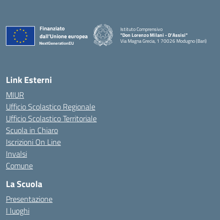
Istituto Comprensivo
"Don Lorenzo Milani - D’Assisi"
Via Magna Grecia, 1 70026 Modugno (Bari)
— Visita la pagina iniziale della scuola
Link Esterni
MIUR
Ufficio Scolastico Regionale
Ufficio Scolastico Territoriale
Scuola in Chiaro
Iscrizioni On Line
Invalsi
Comune
La Scuola
Presentazione
I luoghi