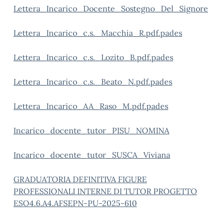
Lettera_Incarico_Docente_Sostegno_Del_Signore
Lettera_Incarico_c.s._Macchia_R.pdf.pades
Lettera_Incarico_c.s._Lozito_B.pdf.pades
Lettera_Incarico_c.s._Beato_N.pdf.pades
Lettera_Incarico_AA_Raso_M.pdf.pades
Incarico_docente_tutor_PISU_NOMINA
Incarico_docente_tutor_SUSCA_Viviana
GRADUATORIA DEFINITIVA FIGURE
PROFESSIONALI INTERNE DI TUTOR PROGETTO
ESO4.6.A4.AFSEPN-PU-2025-610