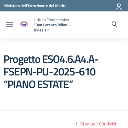
Vai ai contenuti
Vai al menu di navigazione
Vai al footer
Ministero dell'Istruzione e del Merito
Istituto Comprensivo
"Don Lorenzo Milani -
D’Assisi"
Progetto ESO4.6.A4.A-
FSEPN-PU-2025-610
“PIANO ESTATE”
Stampa / Condividi