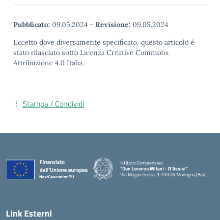
Pubblicato:
09.05.2024
-
Revisione:
09.05.2024
Eccetto dove diversamente specificato, questo articolo è
stato rilasciato sotto Licenza Creative Commons
Attribuzione 4.0 Italia.
Stampa / Condividi
Istituto Comprensivo
"Don Lorenzo Milani - D’Assisi"
Via Magna Grecia, 1 70026 Modugno (Bari)
— Visita la pagina iniziale della scuola
Link Esterni