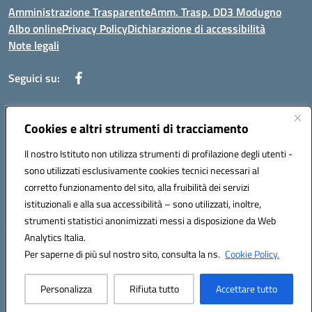
Amministrazione Trasparente
Amm. Trasp. DD3 Modugno
Albo online
Privacy Policy
Dichiarazione di accessibilità
Note legali
Seguici su:
Indirizzo:
Cookies e altri strumenti di tracciamento
Via Magna Grecia, 1 - 70026 Modugno (Bari)
Centralino:
0805352286
Email:
baic8ap005@istruzione.it
Il nostro Istituto non utilizza strumenti di profilazione degli utenti -
Posta elettronica certificata (PEC):
baic8ap005@pec.istruzione.it
sono utilizzati esclusivamente cookies tecnici necessari al
Codice fiscale: 93548950729
corretto funzionamento del sito, alla fruibilità dei servizi
Codice meccanografico:
BAIC8AP005
istituzionali e alla sua accessibilità – sono utilizzati, inoltre,
strumenti statistici anonimizzati messi a disposizione da Web
Analytics Italia.
Hosting & Powered by 3D Solution S.r.l.
Per saperne di più sul nostro sito, consulta la ns.
Cookie Policy.
Concept & Design by Designers Italia
Personalizza
Rifiuta tutto
Accettare tutto