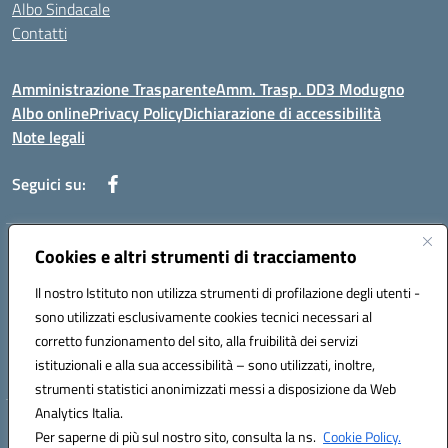
Albo Sindacale
Contatti
Amministrazione Trasparente
Amm. Trasp. DD3 Modugno
Albo online
Privacy Policy
Dichiarazione di accessibilità
Note legali
Seguici su:
Indirizzo:
Cookies e altri strumenti di tracciamento
Via Magna Grecia, 1 - 70026 Modugno (Bari)
Centralino:
0805352286
Email:
baic8ap005@istruzione.it
Il nostro Istituto non utilizza strumenti di profilazione degli utenti -
Posta elettronica certificata (PEC):
baic8ap005@pec.istruzione.it
sono utilizzati esclusivamente cookies tecnici necessari al
Codice fiscale: 93548950729
corretto funzionamento del sito, alla fruibilità dei servizi
Codice meccanografico:
BAIC8AP005
istituzionali e alla sua accessibilità – sono utilizzati, inoltre,
strumenti statistici anonimizzati messi a disposizione da Web
Analytics Italia.
Hosting & Powered by 3D Solution S.r.l.
Per saperne di più sul nostro sito, consulta la ns.
Cookie Policy.