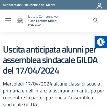
Vai ai contenuti
Vai al menu di navigazione
Vai al footer
Ministero dell'Istruzione e del Merito
Istituto Comprensivo
"Don Lorenzo Milani -
D’Assisi"
Apr
Uscita anticipata alunni per
assemblea sindacale GILDA
del 17/04/2024
Mercoledi 17/04/2024 alcune classi di scuola
primaria e dell'infanzia usciranno in anticipo per
consentire la partecipazione all'assemblea
sindacale GILDA.