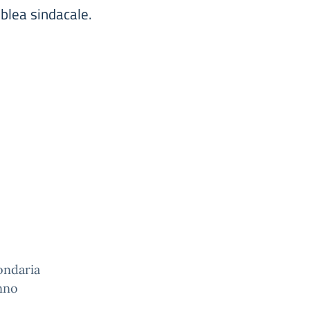
blea sindacale.
ondaria
anno
e