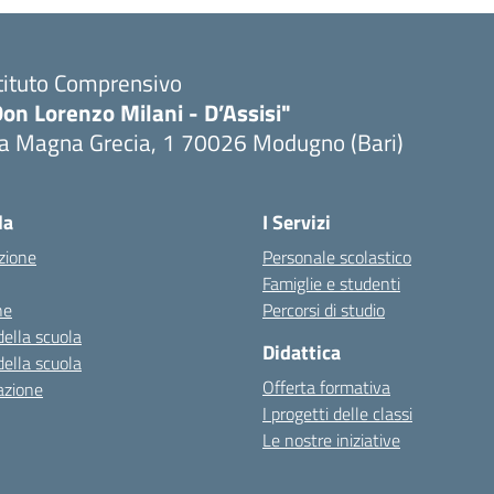
tituto Comprensivo
on Lorenzo Milani - D’Assisi"
ia Magna Grecia, 1 70026 Modugno (Bari)
Visita la pagina iniziale della scuola
la
I Servizi
zione
Personale scolastico
Famiglie e studenti
ne
Percorsi di studio
della scuola
Didattica
della scuola
Offerta formativa
azione
I progetti delle classi
Le nostre iniziative