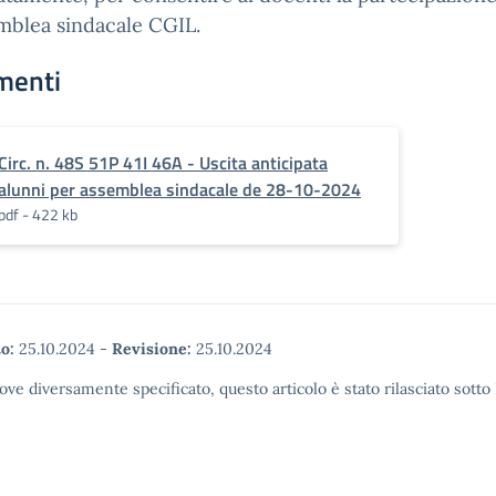
emblea sindacale CGIL.
menti
Circ. n. 48S 51P 41I 46A - Uscita anticipata
alunni per assemblea sindacale de 28-10-2024
pdf - 422 kb
o:
25.10.2024
-
Revisione:
25.10.2024
ove diversamente specificato, questo articolo è stato rilasciato sott