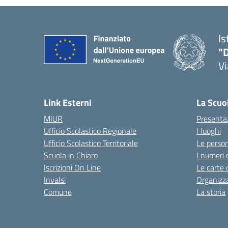
Is
"D
V
— 
Link Esterni
La Scuo
MIUR
Presenta
Ufficio Scolastico Regionale
I luoghi
Ufficio Scolastico Territoriale
Le perso
Scuola in Chiaro
I numeri 
Iscrizioni On Line
Le carte 
Invalsi
Organizz
Comune
La storia