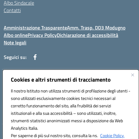
Albo Sindacale
Contatti
Amministrazione Trasparente
Amm. Trasp. DD3 Modugno
Albo online
Privacy Policy
Dichiarazione di accessibilità
Note legali
Seguici su:
Indirizzo:
Cookies e altri strumenti di tracciamento
Via Magna Grecia, 1 - 70026 Modugno (Bari)
Centralino:
0805352286
Email:
baic8ap005@istruzione.it
Il nostro Istituto non utilizza strumenti di profilazione degli utenti -
Posta elettronica certificata (PEC):
baic8ap005@pec.istruzione.it
sono utilizzati esclusivamente cookies tecnici necessari al
Codice fiscale: 93548950729
corretto funzionamento del sito, alla fruibilità dei servizi
Codice meccanografico:
BAIC8AP005
istituzionali e alla sua accessibilità – sono utilizzati, inoltre,
strumenti statistici anonimizzati messi a disposizione da Web
Analytics Italia.
Hosting & Powered by 3D Solution S.r.l.
Per saperne di più sul nostro sito, consulta la ns.
Cookie Policy.