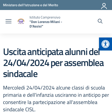
Vai ai contenuti
Vai al menu di navigazione
Vai al footer
Ministero dell'Istruzione e del Merito
Istituto Comprensivo
"Don Lorenzo Milani -
D’Assisi"
Apr
Uscita anticipata alunni del
24/04/2024 per assemblea
sindacale
Mercoledi 24/04/2024 alcune classi di scuola
primaria e dell'infanzia usciranno in anticipo per
consentire la partecipazione all'assemblea
sindacale CISL.