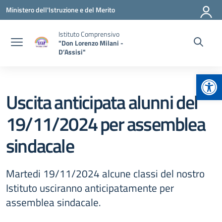
Vai ai contenuti
Vai al menu di navigazione
Vai al footer
Ministero dell'Istruzione e del Merito
Istituto Comprensivo
"Don Lorenzo Milani -
D’Assisi"
Apr
Uscita anticipata alunni del
19/11/2024 per assemblea
sindacale
Martedi 19/11/2024 alcune classi del nostro
Istituto usciranno anticipatamente per
assemblea sindacale.