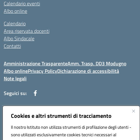
Calendario eventi
Albo online
Calendario
Area riservata docenti
Albo Sindacale
Contatti
Amministrazione Trasparente
Amm. Trasp. DD3 Modugno
Albo online
Privacy Policy
Dichiarazione di accessibilità
Note legali
Seguici su:
Indirizzo:
Cookies e altri strumenti di tracciamento
Via Magna Grecia, 1 - 70026 Modugno (Bari)
Centralino:
0805352286
Email:
baic8ap005@istruzione.it
Il nostro Istituto non utilizza strumenti di profilazione degli utenti -
Posta elettronica certificata (PEC):
baic8ap005@pec.istruzione.it
sono utilizzati esclusivamente cookies tecnici necessari al
Codice fiscale: 93548950729