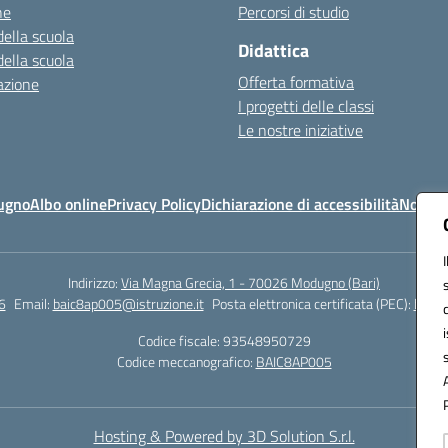
ne
Percorsi di studio
della scuola
Didattica
della scuola
Offerta formativa
azione
I progetti delle classi
Le nostre iniziative
ugno
Albo online
Privacy Policy
Dichiarazione di accessibilità
Note le
Indirizzo:
Via Magna Grecia, 1 - 70026 Modugno (Bari)
6
Email:
baic8ap005@istruzione.it
Posta elettronica certificata (PEC):
baic8
Codice fiscale: 93548950729
Codice meccanografico:
BAIC8AP005
Hosting & Powered by 3D Solution S.r.l.