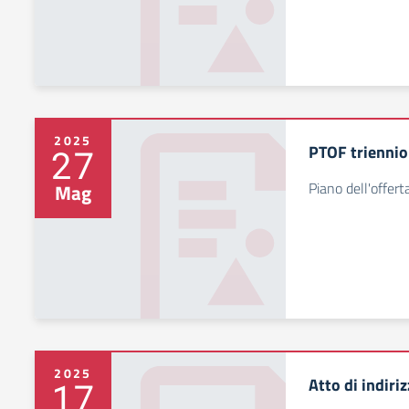
2025
PTOF trienni
27
Piano dell'offe
Mag
2025
Atto di indiri
17