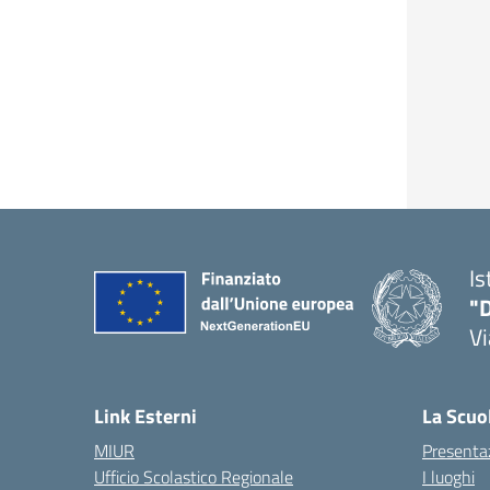
Is
"D
V
— 
Link Esterni
La Scuo
MIUR
Presenta
Ufficio Scolastico Regionale
I luoghi