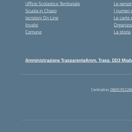
Ufficio Scolastico Territoriale
Le perso
Scuola in Chiaro
I numeri 
Iscrizioni On Line
Le carte 
Invalsi
Organizz
Comune
La storia
Amministrazione Trasparente
Amm. Trasp. DD3 Mod
Centralino:
080535228