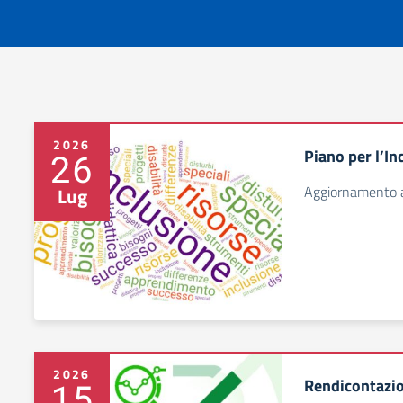
2026
Piano per l’I
26
Aggiornamento 
Lug
2026
Rendicontazio
15