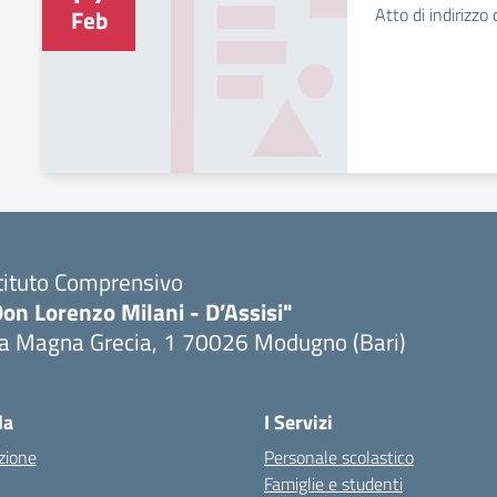
Atto di indirizzo
Feb
tituto Comprensivo
on Lorenzo Milani - D’Assisi"
ia Magna Grecia, 1 70026 Modugno (Bari)
Visita la pagina iniziale della scuola
la
I Servizi
zione
Personale scolastico
Famiglie e studenti