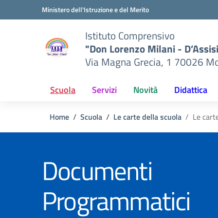
Vai ai contenuti
Vai al menu di navigazione
Vai al footer
Ministero dell'Istruzione e del Merito
Istituto Comprensivo
"Don Lorenzo Milani - D’Assis
Via Magna Grecia, 1 70026 Mo
Scuola
Servizi
Novità
Didattica
Home
Scuola
Le carte della scuola
Le cart
Documenti
Programmatici