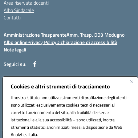
Area riservata docenti
Albo Sindacale
Contatti
Amministrazione Trasparente
Amm. Trasp. DD3 Modugno
Albo online
Privacy Policy
Dichiarazione di accessibilità
Note legali
Seguici su:
Indirizzo:
Cookies e altri strumenti di tracciamento
Via Magna Grecia, 1 - 70026 Modugno (Bari)
Centralino:
0805352286
Email:
baic8ap005@istruzione.it
Il nostro Istituto non utilizza strumenti di profilazione degli utenti -
Posta elettronica certificata (PEC):
baic8ap005@pec.istruzione.it
sono utilizzati esclusivamente cookies tecnici necessari al
Codice fiscale: 93548950729
corretto funzionamento del sito, alla fruibilità dei servizi
Codice meccanografico:
BAIC8AP005
istituzionali e alla sua accessibilità – sono utilizzati, inoltre,
strumenti statistici anonimizzati messi a disposizione da Web
Analytics Italia.