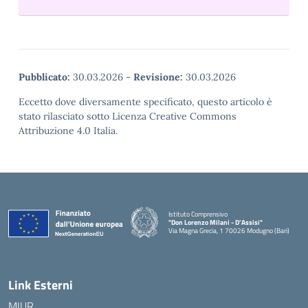
Pubblicato:
30.03.2026
-
Revisione:
30.03.2026
Eccetto dove diversamente specificato, questo articolo è
stato rilasciato sotto Licenza Creative Commons
Attribuzione 4.0 Italia.
Istituto Comprensivo
"Don Lorenzo Milani - D’Assisi"
Via Magna Grecia, 1 70026 Modugno (Bari)
— Visita la pagina iniziale della scuola
Link Esterni
MIUR