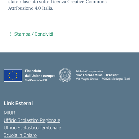
stato rilasciato sotto Licenza Creative Commons
Attribuzione 4.0 Italia.
Stampa / Condividi
Istituto Comprensivo
"Don Lorenzo Milani - D’Assisi"
Via Magna Grecia, 1 70026 Modugno (Bari)
— Visita la pagina iniziale della scuola
Link Esterni
MIUR
Ufficio Scolastico Regionale
Ufficio Scolastico Territoriale
Scuola in Chiaro