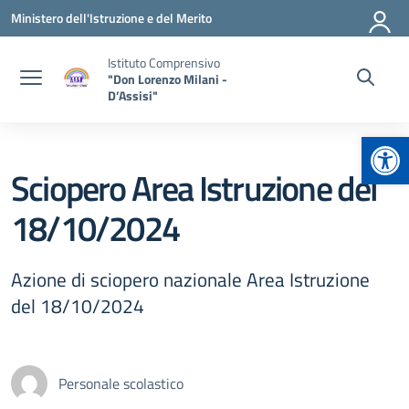
Vai ai contenuti
Vai al menu di navigazione
Vai al footer
Ministero dell'Istruzione e del Merito
Istituto Comprensivo
"Don Lorenzo Milani -
D’Assisi"
Apr
Sciopero Area Istruzione del
18/10/2024
Azione di sciopero nazionale Area Istruzione
del 18/10/2024
Personale scolastico