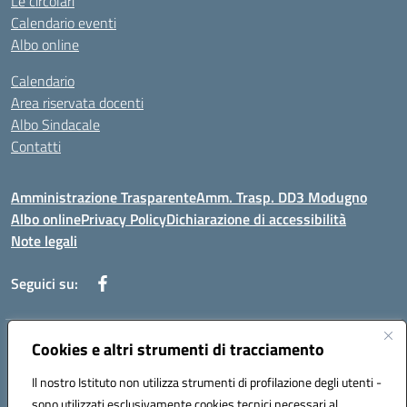
Le circolari
Calendario eventi
Albo online
Calendario
Area riservata docenti
Albo Sindacale
Contatti
Amministrazione Trasparente
Amm. Trasp. DD3 Modugno
Albo online
Privacy Policy
Dichiarazione di accessibilità
Note legali
Seguici su:
Indirizzo:
Cookies e altri strumenti di tracciamento
Via Magna Grecia, 1 - 70026 Modugno (Bari)
Centralino:
0805352286
Email:
baic8ap005@istruzione.it
Il nostro Istituto non utilizza strumenti di profilazione degli utenti -
Posta elettronica certificata (PEC):
baic8ap005@pec.istruzione.it
sono utilizzati esclusivamente cookies tecnici necessari al