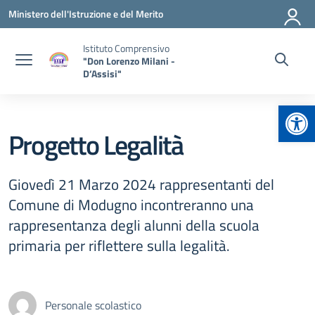
Vai ai contenuti
Vai al menu di navigazione
Vai al footer
Ministero dell'Istruzione e del Merito
Istituto Comprensivo
"Don Lorenzo Milani -
D’Assisi"
Apr
Progetto Legalità
Giovedì 21 Marzo 2024 rappresentanti del
Comune di Modugno incontreranno una
rappresentanza degli alunni della scuola
primaria per riflettere sulla legalità.
Personale scolastico