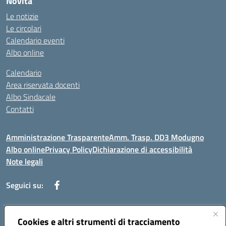
Novità
Le notizie
Le circolari
Calendario eventi
Albo online
Calendario
Area riservata docenti
Albo Sindacale
Contatti
Amministrazione Trasparente
Amm. Trasp. DD3 Modugno
Albo online
Privacy Policy
Dichiarazione di accessibilità
Note legali
Seguici su:
Indirizzo:
Cookies e altri strumenti di tracciamento
Via Magna Grecia, 1 - 70026 Modugno (Bari)