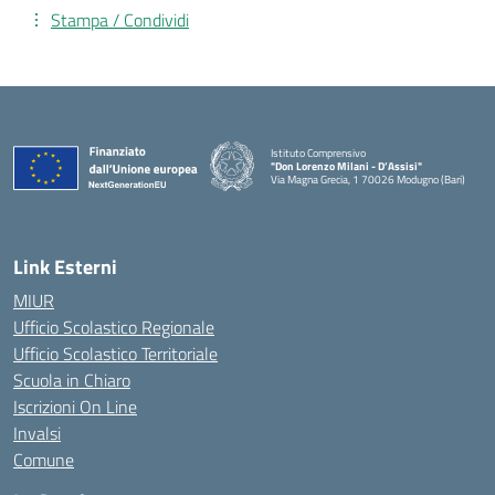
Stampa / Condividi
Istituto Comprensivo
"Don Lorenzo Milani - D’Assisi"
Via Magna Grecia, 1 70026 Modugno (Bari)
— Visita la pagina iniziale della scuola
Link Esterni
MIUR
Ufficio Scolastico Regionale
Ufficio Scolastico Territoriale
Scuola in Chiaro
Iscrizioni On Line
Invalsi
Comune