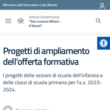
Vai ai contenuti
Vai al menu di navigazione
Vai al footer
Ministero dell'Istruzione e del Merito
Istituto Comprensivo
"Don Lorenzo Milani -
D’Assisi"
Apr
Progetti di ampliamento
dell’offerta formativa
I progetti delle sezioni di scuola dell'infanzia e
delle classi di scuola primaria per l'a.s. 2023-
2024.