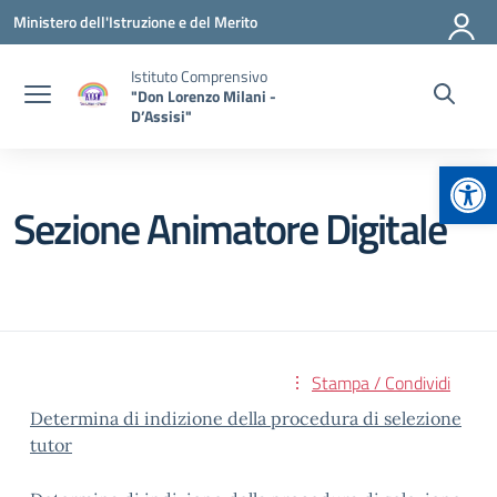
Vai ai contenuti
Vai al menu di navigazione
Vai al footer
Ministero dell'Istruzione e del Merito
Istituto Comprensivo
"Don Lorenzo Milani -
D’Assisi"
Apr
Sezione Animatore Digitale
Stampa / Condividi
Determina di indizione della procedura di selezione
tutor