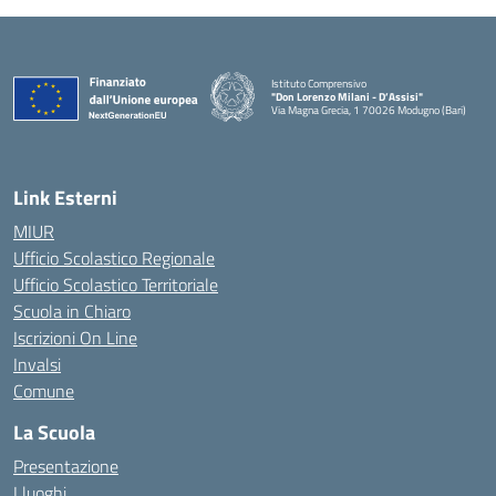
Istituto Comprensivo
"Don Lorenzo Milani - D’Assisi"
Via Magna Grecia, 1 70026 Modugno (Bari)
— Visita la pagina iniziale della scuola
Link Esterni
MIUR
Ufficio Scolastico Regionale
Ufficio Scolastico Territoriale
Scuola in Chiaro
Iscrizioni On Line
Invalsi
Comune
La Scuola
Presentazione
I luoghi