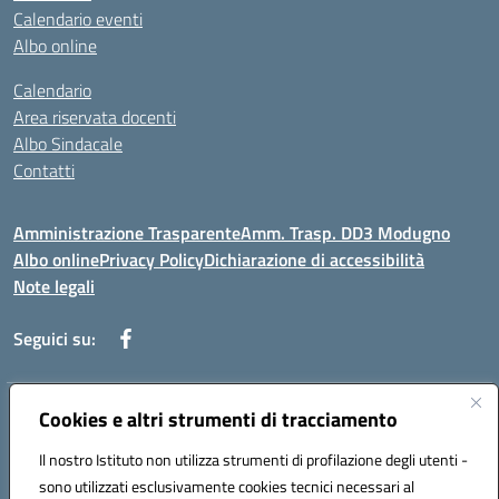
Calendario eventi
Albo online
Calendario
Area riservata docenti
Albo Sindacale
Contatti
Amministrazione Trasparente
Amm. Trasp. DD3 Modugno
Albo online
Privacy Policy
Dichiarazione di accessibilità
Note legali
Seguici su:
Indirizzo:
Cookies e altri strumenti di tracciamento
Via Magna Grecia, 1 - 70026 Modugno (Bari)
Centralino:
0805352286
Email:
baic8ap005@istruzione.it
Il nostro Istituto non utilizza strumenti di profilazione degli utenti -
Posta elettronica certificata (PEC):
baic8ap005@pec.istruzione.it
sono utilizzati esclusivamente cookies tecnici necessari al