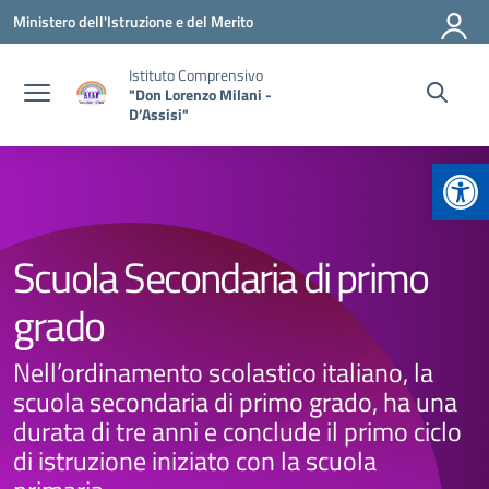
Vai ai contenuti
Vai al menu di navigazione
Vai al footer
Ministero dell'Istruzione e del Merito
Istituto Comprensivo
"Don Lorenzo Milani -
D’Assisi"
Apr
Scuola Secondaria di primo
grado
Nell’ordinamento scolastico italiano, la
scuola secondaria di primo grado, ha una
durata di tre anni e conclude il primo ciclo
di istruzione iniziato con la scuola