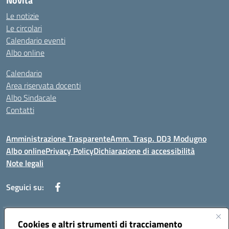
Novità
Le notizie
Le circolari
Calendario eventi
Albo online
Calendario
Area riservata docenti
Albo Sindacale
Contatti
Amministrazione Trasparente
Amm. Trasp. DD3 Modugno
Albo online
Privacy Policy
Dichiarazione di accessibilità
Note legali
Seguici su:
Indirizzo:
Cookies e altri strumenti di tracciamento
Via Magna Grecia, 1 - 70026 Modugno (Bari)