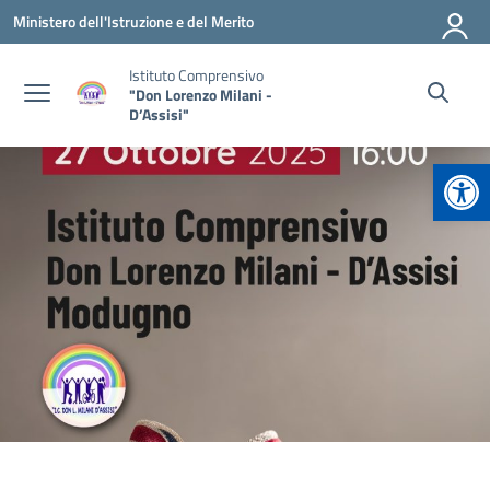
Vai ai contenuti
Vai al menu di navigazione
Vai al footer
Ministero dell'Istruzione e del Merito
Istituto Comprensivo
"Don Lorenzo Milani -
D’Assisi"
Apr