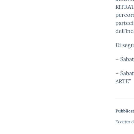
RITRATT
percors
parteci
dell’in
Di segu
–
Sabat
–
Sabat
ARTE”
Pubblicat
Eccetto d