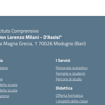
tituto Comprensivo
on Lorenzo Milani - D’Assisi"
ia Magna Grecia, 1 70026 Modugno (Bari)
Visita la pagina iniziale della scuola
la
I Servizi
zione
Personale scolastico
Famiglie e studenti
ne
Percorsi di studio
della scuola
Didattica
della scuola
Offerta formativa
azione
I progetti delle classi