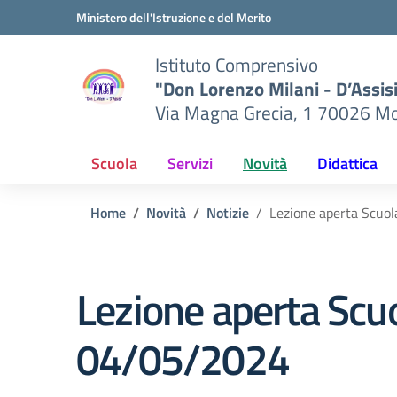
Vai ai contenuti
Vai al menu di navigazione
Vai al footer
Ministero dell'Istruzione e del Merito
Istituto Comprensivo
"Don Lorenzo Milani - D’Assis
Via Magna Grecia, 1 70026 Mo
Scuola
Servizi
Novità
Didattica
Home
Novità
Notizie
Lezione aperta Scuol
Lezione aperta Scuo
04/05/2024