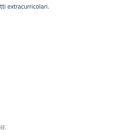
ti extracurricolari.
CHE
,