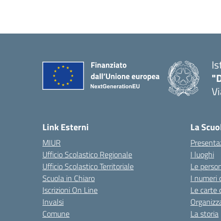
Is
"D
V
— 
Link Esterni
La Scuo
MIUR
Presenta
Ufficio Scolastico Regionale
I luoghi
Ufficio Scolastico Territoriale
Le perso
Scuola in Chiaro
I numeri 
Iscrizioni On Line
Le carte 
Invalsi
Organizz
Comune
La storia