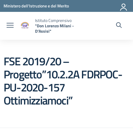
Vai ai contenuti
Vai al menu di navigazione
Vai al footer
Ministero dell'Istruzione e del Merito
Istituto Comprensivo
"Don Lorenzo Milani -
D’Assisi"
FSE 2019/20 –
Progetto”10.2.2A FDRPOC-
PU-2020-157
Ottimizziamoci”