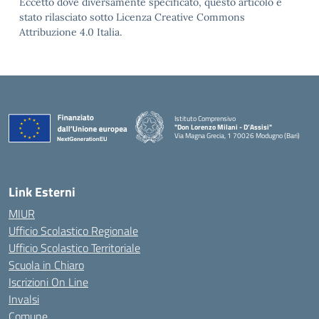
Eccetto dove diversamente specificato, questo articolo è
stato rilasciato sotto Licenza Creative Commons
Attribuzione 4.0 Italia.
Istituto Comprensivo
"Don Lorenzo Milani - D’Assisi"
Via Magna Grecia, 1 70026 Modugno (Bari)
— Visita la pagina iniziale della scuola
Link Esterni
MIUR
Ufficio Scolastico Regionale
Ufficio Scolastico Territoriale
Scuola in Chiaro
Iscrizioni On Line
Invalsi
Comune