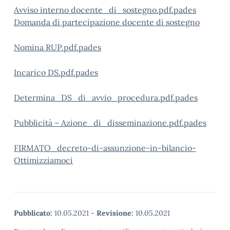
Avviso interno docente_di_sostegno.pdf.pades
Domanda di partecipazione docente di sostegno
Nomina RUP.pdf.pades
Incarico DS.pdf.pades
Determina_DS_di_avvio_procedura.pdf.pades
Pubblicità – Azione_di_disseminazione.pdf.pades
FIRMATO_decreto-di-assunzione-in-bilancio-
Ottimizziamoci
Pubblicato:
10.05.2021
-
Revisione:
10.05.2021