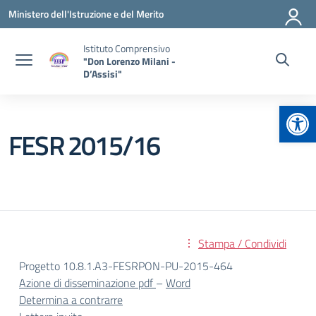
Vai ai contenuti
Vai al menu di navigazione
Vai al footer
Ministero dell'Istruzione e del Merito
Istituto Comprensivo
"Don Lorenzo Milani -
D’Assisi"
Apr
FESR 2015/16
Stampa / Condividi
Progetto 10.8.1.A3-FESRPON-PU-2015-464
Azione di disseminazione pdf
–
Word
Determina a contrarre