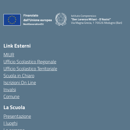
Istituto Comprensivo
"Don Lorenzo Milani - D’Assisi"
Via Magna Grecia, 1 70026 Modugno (Bari)
— Visita la pagina iniziale della scuola
Link Esterni
MIUR
Ufficio Scolastico Regionale
Ufficio Scolastico Territoriale
Scuola in Chiaro
Iscrizioni On Line
Invalsi
Comune
La Scuola
Presentazione
I luoghi