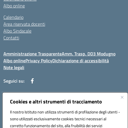
Albo online
Calendario
Area riservata docenti
Albo Sindacale
Contatti
Amministrazione Trasparente
Amm. Trasp. DD3 Modugno
Albo online
Privacy Policy
Dichiarazione di accessibilità
Note legali
Seguici su:
Indirizzo:
Cookies e altri strumenti di tracciamento
Via Magna Grecia, 1 - 70026 Modugno (Bari)
Centralino:
0805352286
Email:
baic8ap005@istruzione.it
Il nostro Istituto non utilizza strumenti di profilazione degli utenti -
Posta elettronica certificata (PEC):
baic8ap005@pec.istruzione.it
sono utilizzati esclusivamente cookies tecnici necessari al
Codice fiscale: 93548950729
corretto funzionamento del sito, alla fruibilità dei servizi